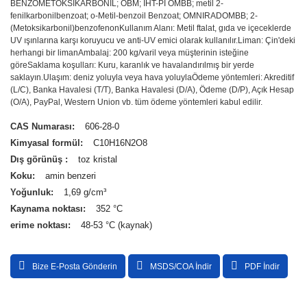
BENZOMETOKSİKARBONİL; OBM; IHT-PI OMBB; metil 2-
fenilkarbonilbenzoat; o-Metil-benzoil Benzoat; OMNIRADOMBB; 2-
(Metoksikarbonil)benzofenon
Kullanım Alanı: Metil ftalat, gıda ve içeceklerde
UV ışınlarına karşı koruyucu ve anti-UV emici olarak kullanılır.
Liman: Çin'deki
herhangi bir liman
Ambalaj: 200 kg/varil veya müşterinin isteğine
göre
Saklama koşulları: Kuru, karanlık ve havalandırılmış bir yerde
saklayın.
Ulaşım: deniz yoluyla veya hava yoluyla
Ödeme yöntemleri: Akreditif
(L/C), Banka Havalesi (T/T), Banka Havalesi (D/A), Ödeme (D/P), Açık Hesap
(O/A), PayPal, Western Union vb. tüm ödeme yöntemleri kabul edilir.
CAS Numarası:
606-28-0
Kimyasal formül:
C10H16N2O8
Dış görünüş :
toz kristal
Koku:
amin benzeri
Yoğunluk:
1,69 g/cm³
Kaynama noktası:
352 °C
erime noktası:
48-53 °C (kaynak)
Bize E-Posta Gönderin
MSDS/COA İndir
PDF İndir