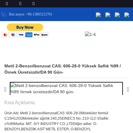
Bizi arayın: +86-13805212761
EV
ÜRÜNLER
İLAÇ ARA MADDELERI
ÜRÜNLER
Metil 2-Benzoilbenzoat CAS: 606-28-0 Yüksek Saflık %99 /
Örnek Ücretsizdir/DA 90 Gün-
Kısa Açıklama:
Ürün Adı: Metil 2-benzoilbenzoat
CAS: 606-28-0
Moleküler formül:
C15H12O3
Moleküler ağırlık 240,25
EINECS No.:210-112-3
Saflık:
≥%99
Marka: MIT -IVY INDUSTRY CO.,LTD
Diğer adlar: O-
BENZOYLBENZOİK ASİT METİL ESTER; O-BENZOYL