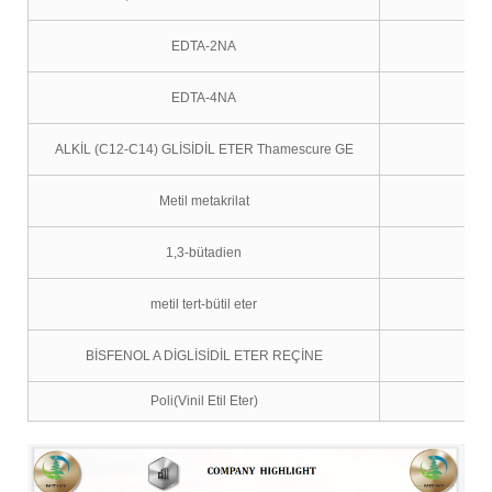
EDTA-2NA
EDTA-4NA
ALKİL (C12-C14) GLİSİDİL ETER Thamescure GE
Metil metakrilat
1,3-bütadien
metil tert-bütil eter
BİSFENOL A DİGLİSİDİL ETER REÇİNE
Poli(Vinil Etil Eter)