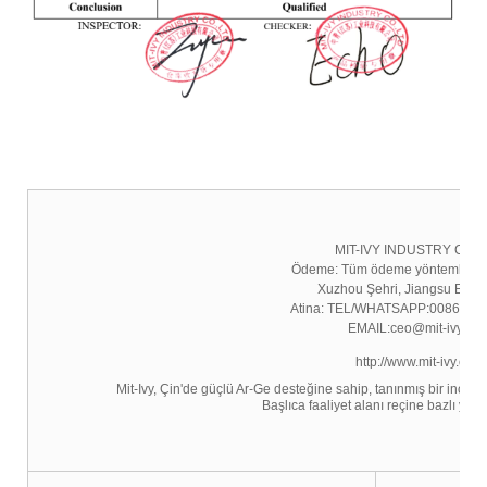
MIT-IVY INDUSTRY CO.,
Ödeme: Tüm ödeme yöntemleri kab
Xuzhou Şehri, Jiangsu Eyalet
Atina: TEL/WHATSAPP:0086-13
EMAIL:ceo@mit-ivy.co
http://www.mit-ivy.com
Mit-Ivy, Çin'de güçlü Ar-Ge desteğine sahip, tanınmış bir ince kim
Başlıca faaliyet alanı reçine bazlı yapışt