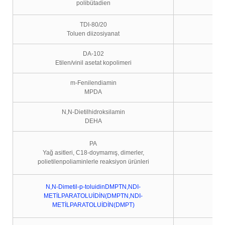
polibütadien
TDI-80/20
Toluen diizosiyanat
DA-102
Etilen/vinil asetat kopolimeri
m-Fenilendiamin
MPDA
N,N-Dietilhidroksilamin
DEHA
PA
Yağ asitleri, C18-doymamış, dimerler,
polietilenpoliaminlerle reaksiyon ürünleri
N,N-Dimetil-p-toluidinDMPTN,NDI-
METİLPARATOLUİDİN(DMPTN,NDI-
METİLPARATOLUİDİN(DMPT)