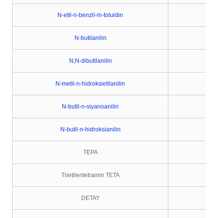
N-etil-n-benzil-m-toluidin
N-butilanilin
N,N-dibutilanilin
N-metil-n-hidroksietilanilin
N-butil-n-siyanoanilin
N-butil-n-hidroksianilin
TEPA
Trietilentetramin TETA
DETAY