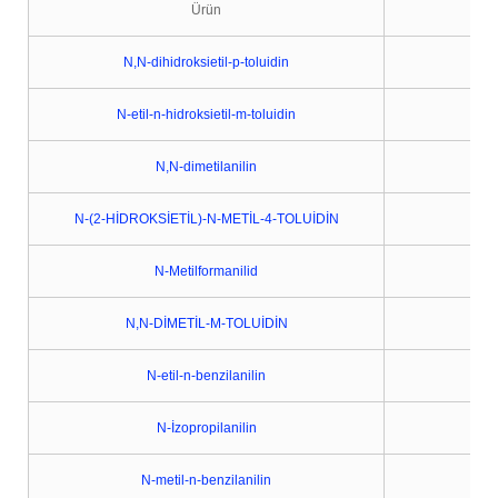
Ürün
N,N-dihidroksietil-p-toluidin
N-etil-n-hidroksietil-m-toluidin
N,N-dimetilanilin
N-(2-HİDROKSİETİL)-N-METİL-4-TOLUİDİN
N-Metilformanilid
N,N-DİMETİL-M-TOLUİDİN
N-etil-n-benzilanilin
N-İzopropilanilin
N-metil-n-benzilanilin