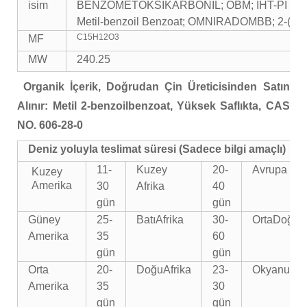
isim
BENZOMETOKSİKARBONİL; OBM; IHT-PI OMBB; m
Metil-benzoil Benzoat; OMNIRADOMBB; 2-(Met
C15H12O3
MF
MW
240.25
Organik İçerik, Doğrudan Çin Üreticisinden Satın
Alınır: Metil 2-benzoilbenzoat, Yüksek Saflıkta, CAS
NO. 606-28-0
Deniz yoluyla teslimat süresi (Sadece bilgi amaçlı)
11-
Kuzey
20-
Avrupa
Kuzey
Amerika
30
Afrika
40
gün
gün
Güney
25-
Batı
Afrika
30-
Orta
Doğu
Amerika
35
60
gün
gün
Orta
20-
Doğu
Afrika
23-
Okyanusy
Amerika
35
30
gün
gün