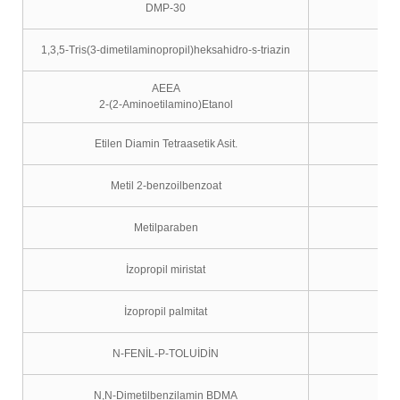
DMP-30
1,3,5-Tris(3-dimetilaminopropil)heksahidro-s-triazin
AEEA
2-(2-Aminoetilamino)Etanol
Etilen Diamin Tetraasetik Asit.
Metil 2-benzoilbenzoat
Metilparaben
İzopropil miristat
İzopropil palmitat
N-FENİL-P-TOLUİDİN
N,N-Dimetilbenzilamin BDMA