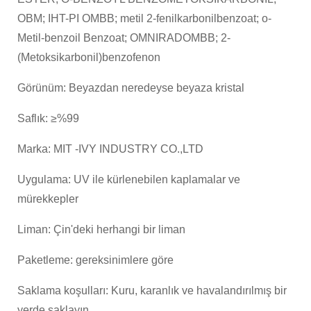
OBM; IHT-PI OMBB; metil 2-fenilkarbonilbenzoat; o-
Metil-benzoil Benzoat; OMNIRADOMBB; 2-
(Metoksikarbonil)benzofenon
Görünüm: Beyazdan neredeyse beyaza kristal
Saflık: ≥%99
Marka: MIT -IVY INDUSTRY CO.,LTD
Uygulama: UV ile kürlenebilen kaplamalar ve
mürekkepler
Liman: Çin'deki herhangi bir liman
Paketleme: gereksinimlere göre
Saklama koşulları: Kuru, karanlık ve havalandırılmış bir
yerde saklayın.