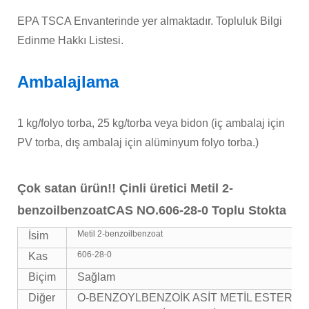
EPA TSCA Envanterinde yer almaktadır. Topluluk Bilgi
Edinme Hakkı Listesi.
Ambalajlama
1 kg/folyo torba, 25 kg/torba veya bidon (iç ambalaj için
PV torba, dış ambalaj için alüminyum folyo torba.)
Çok satan ürün!! Çinli üretici Metil 2-
benzoilbenzoat
CAS NO.606-28-0 Toplu Stokta
Metil 2-benzoilbenzoat
İsim
606-28-0
Kas
Biçim
Sağlam
Diğer
O-BENZOYLBENZOİK ASİT METİL ESTER; 