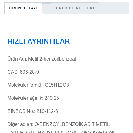
ÜRÜN DETAYI
ÜRÜN ETIKETLERI
HIZLI AYRINTILAR
Ürün Adı: Metil 2-benzoilbenzoat
CAS: 606-28-0
Moleküler formül: C15H12O3
Moleküler ağırlık: 240,25
EINECS No.: 210-112-3
Diğer adları: O-BENZOYLBENZOİK ASİT METİL
ESTER; O-BENZOYL BENZOMETOKSİKARBONİL;