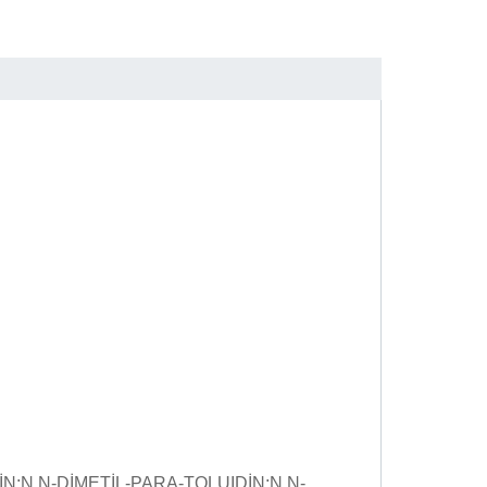
DİN;N,N-DİMETİL-PARA-TOLUIDİN;N,N-