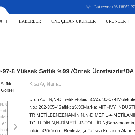
Bizi arayın: +86-13805212
A
HABERLER
ÖNE ÇIKAN ÜRÜNLER
ÜRÜNLER
 MADDELERI
9-97-8 Yüksek Saflık %99 /örnek Ücretsizdir/DA
Kısa Açıklama:
Ürün Adı: N,N-Dimetil-p-toluidin
CAS: 99-97-8
Moleküle
No.: 202-805-4
Saflık: ≥%99
Marka: MIT -IVY INDUS
TRIMETİLBENZENAMİN;N,N-DİMETİL-4-METİLANIL
TOLUIDİN;N,N-DİMETİL-P-TOLUİDİN;Benzeneamin,N,N,4-
toluidin
Görünüm: Renksiz, şeffaf sıvı.
Kullanım Alanı: 