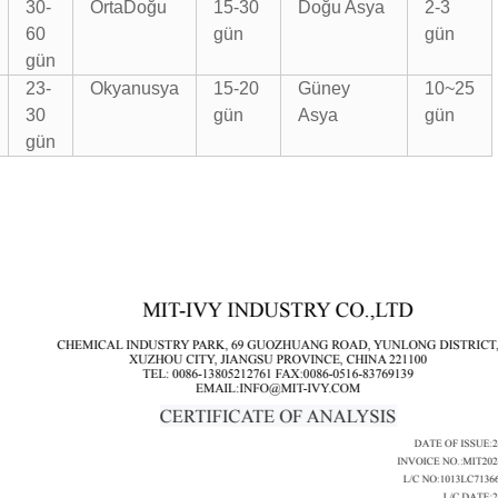
30-
Orta
Doğu
15-30
Doğu Asya
2-3
60
gün
gün
gün
23-
Okyanusya
15-20
Güney
10~25
30
gün
Asya
gün
gün