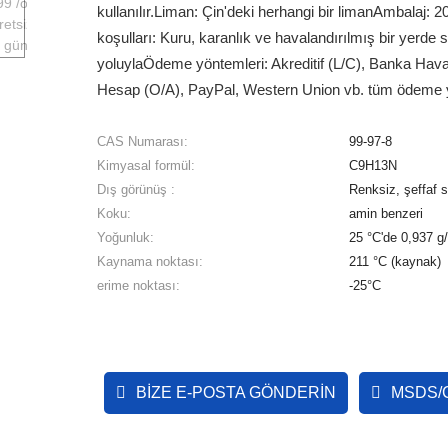
kullanılır.
Liman: Çin'deki herhangi bir liman
Ambalaj: 20
koşulları: Kuru, karanlık ve havalandırılmış bir yerde 
yoluyla
Ödeme yöntemleri: Akreditif (L/C), Banka Hava
Hesap (O/A), PayPal, Western Union vb. tüm ödeme yön
CAS Numarası:
99-97-8
Kimyasal formül:
C9H13N
Dış görünüş :
Renksiz, şeffaf s
Koku:
amin benzeri
Yoğunluk:
25 °C'de 0,937 g/m
Kaynama noktası:
211 °C (kaynak)
erime noktası:
-25°C
BIZE E-POSTA GÖNDERIN
MSDS/C