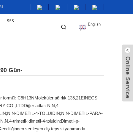
761
SSS
English
 90 Gün-
r formül: C9H13N
Moleküler ağırlık 135,21
EINECS
TRY CO.,LTD
Diğer adlar: N,N,4-
İN;N,N-DİMETİL-4-TOLUİDİN;N,N-DİMETİL-PARA-
trimetil-;dimetil-4-toluidin;Dimetil-p-
Kendiliğinden sertleşen diş tepsisi yapımında