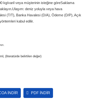
0 kg/varil veya müşterinin isteğine göre
Saklama
saklayın.
Ulaşım: deniz yoluyla veya hava
lesi (T/T), Banka Havalesi (D/A), Ödeme (D/P), Açık
temleri kabul edilir.
ıvı.
L (literatürde belirtilen değer)
OA İNDIR
PDF İNDIR