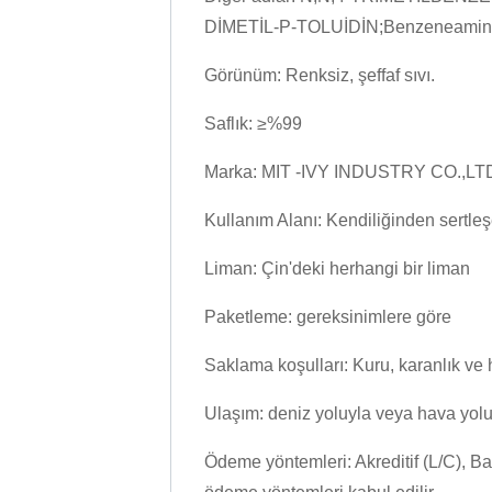
DİMETİL-P-TOLUİDİN;Benzeneamin,N,N,4
Görünüm: Renksiz, şeffaf sıvı.
Saflık: ≥%99
Marka: MIT -IVY INDUSTRY CO.,LT
Kullanım Alanı: Kendiliğinden sertleşe
Liman: Çin'deki herhangi bir liman
Paketleme: gereksinimlere göre
Saklama koşulları: Kuru, karanlık ve 
Ulaşım: deniz yoluyla veya hava yolu
Ödeme yöntemleri: Akreditif (L/C), 