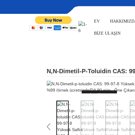
EV
HAKKIMIZD
EV
ÜRÜNLER
İLAÇ ARA
BİZE ULAŞIN
ÜRÜNLER
N,N-Dimetil-P-Toluidin CAS: 9
Loading...