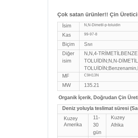
Çok satan ürünler!! Çin Üretici
N,N-Dimetil-p-toluidin
İsim
99-97-8
Kas
Biçim
Sıvı
Diğer
N,N,4-TRİMETİLBENZEN
isim
TOLUİDİN;N,N-DİMETİL
TOLUİDİN;Benzenamin,N,N,
C9H13N
MF
MW
135.21
Organik İçerik, Doğrudan Çin Üreti
Deniz yoluyla teslimat süresi (Sa
11-
Kuzey
Kuzey
Amerika
30
Afrika
gün