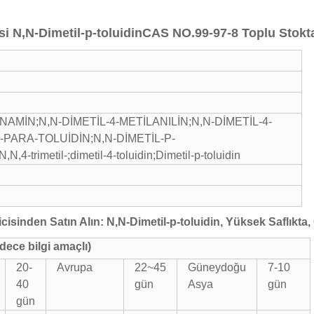
si N,N-Dimetil-p-toluidin
CAS NO.99-97-8 Toplu Stokt
AMİN;N,N-DİMETİL-4-METİLANILİN;N,N-DİMETİL-4-
-PARA-TOLUİDİN;N,N-DİMETİL-P-
4-trimetil-;dimetil-4-toluidin;Dimetil-p-toluidin
cisinden Satın Alın: N,N-Dimetil-p-toluidin, Yüksek Saflıkt
dece bilgi amaçlı)
20-
Avrupa
22~45
Güneydoğu
7-10
40
gün
Asya
gün
gün