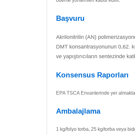
ödeme yöntemleri kabul edilir.
Başvuru
Akrilonitrilin (AN) polimerizasyon
DMT konsantrasyonunun 0,62. kuvve
ve yapıştırıcıların sentezinde kat
Konsensus Raporları
EPA TSCA Envanterinde yer almaktadı
Ambalajlama
1 kg/folyo torba, 25 kg/torba veya bid