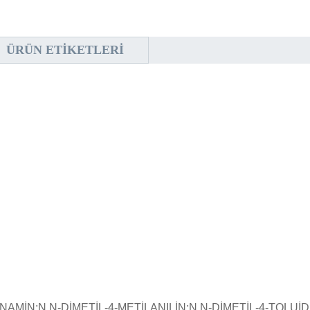
ÜRÜN ETIKETLERI
ZENAMİN;N,N-DİMETİL-4-METİLANILİN;N,N-DİMETİL-4-TOLUİ