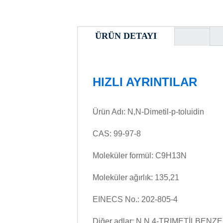
ÜRÜN DETAYI
HIZLI AYRINTILAR
Ürün Adı: N,N-Dimetil-p-toluidin
CAS: 99-97-8
Moleküler formül: C9H13N
Moleküler ağırlık: 135,21
EINECS No.: 202-805-4
Diğer adlar: N,N,4-TRIMETİLBEN