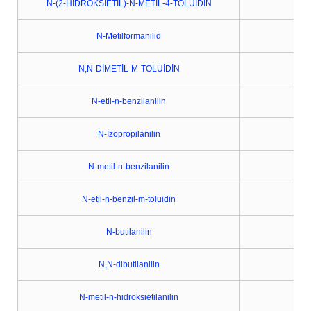
N-(2-HİDROKSİETİL)-N-METİL-4-TOLUİDİN
N-Metilformanilid
N,N-DİMETİL-M-TOLUİDİN
N-etil-n-benzilanilin
N-İzopropilanilin
N-metil-n-benzilanilin
N-etil-n-benzil-m-toluidin
N-butilanilin
N,N-dibutilanilin
N-metil-n-hidroksietilanilin