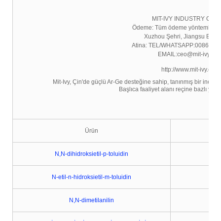
MIT-IVY INDUSTRY CO.,
Ödeme: Tüm ödeme yöntemleri kab
Xuzhou Şehri, Jiangsu Eyalet
Atina: TEL/WHATSAPP:0086-13
EMAIL:ceo@mit-ivy.co
http://www.mit-ivy.com
Mit-Ivy, Çin'de güçlü Ar-Ge desteğine sahip, tanınmış bir ince kim
Başlıca faaliyet alanı reçine bazlı yapışt
Ürün
N,N-dihidroksietil-p-toluidin
N-etil-n-hidroksietil-m-toluidin
N,N-dimetilanilin