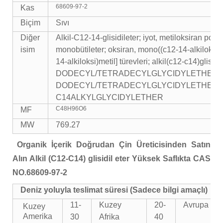
68609-97-2
Kas
Biçim
Sıvı
Diğer
Alkil-C12-14-glisidileter; iyot, metiloksiran poli
isim
monobütileter; oksiran, mono((c12-14-alkiloksi)m
14-alkiloksi)metil] türevleri; alkil(c12-c14)glisidil
DODECYL/TETRADECYLGLYCIDYLETHER; (+
DODECYL/TETRADECYLGLYCIDYLETHER, T
C14ALKYLGLYCIDYLETHER
C48H96O6
MF
MW
769.27
Organik İçerik Doğrudan Çin Üreticisinden Satın
Alın Alkil (C12-C14) glisidil eter Yüksek Saflıkta CAS
NO.68609-97-2
Deniz yoluyla teslimat süresi (Sadece bilgi amaçlı)
11-
Kuzey
20-
Avrupa
Kuzey
Amerika
30
Afrika
40