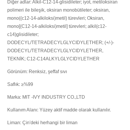
Diğer adlar: Alkil-C12-14-glisidileter; iyot, metiloksiran
polimeri ile bileşik, oksiran monobütileter; oksiran,
mono((c12-14-alkiloksi)metil) türevleri; Oksiran,
mono[(C12-14-alkiloksi)metil] türevleri; alkil(c12-
c14)glisidileter;
DODECYL/TETRADECYLGLYCIDYLETHER; (+/-)-
DODECYL/TETRADECYLGLYCIDYLETHER,
TEKNİK; C12-C14ALKYLGLYCIDYLETHER
Görünüm: Renksiz, şeffaf sıvı
Saflık: ≥%99
Marka: MIT -IVY INDUSTRY CO.,LTD
Kullanım Alanı: Yüzey aktif madde olarak kullanılır.
Liman: Çin'deki herhangi bir liman