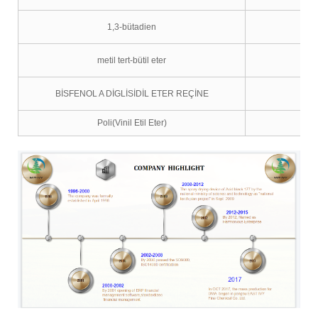
1,3-bütadien
metil tert-bütil eter
BİSFENOL A DİGLİSİDİL ETER REÇİNE
Poli(Vinil Etil Eter)