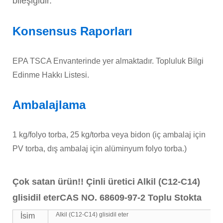
bileşiğidir.
Konsensus Raporları
EPA TSCA Envanterinde yer almaktadır. Topluluk Bilgi
Edinme Hakkı Listesi.
Ambalajlama
1 kg/folyo torba, 25 kg/torba veya bidon (iç ambalaj için
PV torba, dış ambalaj için alüminyum folyo torba.)
Çok satan ürün!! Çinli üretici Alkil (C12-C14)
glisidil eter
CAS NO. 68609-97-2 Toplu Stokta
Alkil (C12-C14) glisidil eter
İsim