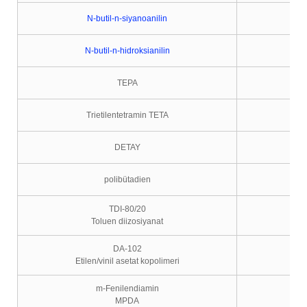
N-butil-n-siyanoanilin
N-butil-n-hidroksianilin
TEPA
Trietilentetramin TETA
DETAY
polibütadien
TDI-80/20
Toluen diizosiyanat
DA-102
Etilen/vinil asetat kopolimeri
m-Fenilendiamin
MPDA