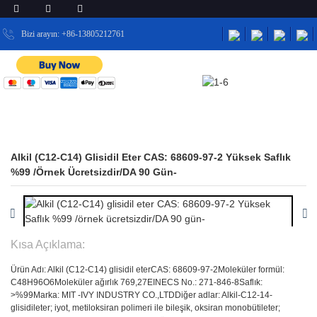
Bizi arayın: +86-13805212761
EV
ÜRÜNLER
İLAÇ ARA MADDELERI
ÜRÜNLER
Alkil (C12-C14) Glisidil Eter CAS: 68609-97-2 Yüksek Saflık
%99 /örnek Ücretsizdir/DA 90 Gün-
Kısa Açıklama:
Ürün Adı: Alkil (C12-C14) glisidil eter
CAS: 68609-97-2
Moleküler formül:
C48H96O6
Moleküler ağırlık 769,27
EINECS No.: 271-846-8
Saflık:
>%99
Marka: MIT -IVY INDUSTRY CO.,LTD
Diğer adlar: Alkil-C12-14-
glisidileter; iyot, metiloksiran polimeri ile bileşik, oksiran monobütileter;