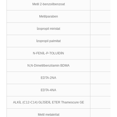
Metil 2-benzoilbenzoat
Metilparaben
İzopropil miristat
İzopropil palmitat
N-FENİL-P-TOLUİDİN
N,N-Dimetilbenzilamin BDMA
EDTA-2NA
EDTA-4NA
ALKİL (C12-C14) GLİSİDİL ETER Thamescure GE
Metil metakrilat