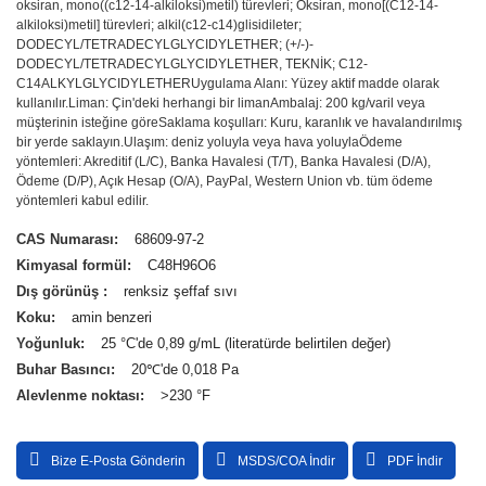
oksiran, mono((c12-14-alkiloksi)metil) türevleri; Oksiran, mono[(C12-14-
alkiloksi)metil] türevleri; alkil(c12-c14)glisidileter;
DODECYL/TETRADECYLGLYCIDYLETHER; (+/-)-
DODECYL/TETRADECYLGLYCIDYLETHER, TEKNİK; C12-
C14ALKYLGLYCIDYLETHER
Uygulama Alanı: Yüzey aktif madde olarak
kullanılır.
Liman: Çin'deki herhangi bir liman
Ambalaj: 200 kg/varil veya
müşterinin isteğine göre
Saklama koşulları: Kuru, karanlık ve havalandırılmış
bir yerde saklayın.
Ulaşım: deniz yoluyla veya hava yoluyla
Ödeme
yöntemleri: Akreditif (L/C), Banka Havalesi (T/T), Banka Havalesi (D/A),
Ödeme (D/P), Açık Hesap (O/A), PayPal, Western Union vb. tüm ödeme
yöntemleri kabul edilir.
CAS Numarası:
68609-97-2
Kimyasal formül:
C48H96O6
Dış görünüş :
renksiz şeffaf sıvı
Koku:
amin benzeri
Yoğunluk:
25 °C'de 0,89 g/mL (literatürde belirtilen değer)
Buhar Basıncı:
20℃'de 0,018 Pa
Alevlenme noktası:
>230 °F
Bize E-Posta Gönderin
MSDS/COA İndir
PDF İndir