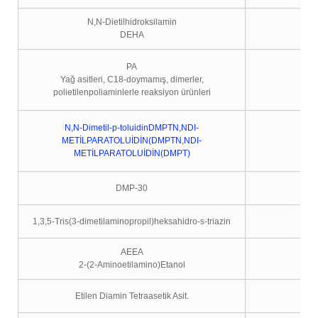
N,N-Dietilhidroksilamin
DEHA
PA
Yağ asitleri, C18-doymamış, dimerler,
polietilenpoliaminlerle reaksiyon ürünleri
N,N-Dimetil-p-toluidinDMPTN,NDI-
METİLPARATOLUİDİN(DMPTN,NDI-
METİLPARATOLUİDİN(DMPT)
DMP-30
1,3,5-Tris(3-dimetilaminopropil)heksahidro-s-triazin
AEEA
2-(2-Aminoetilamino)Etanol
Etilen Diamin Tetraasetik Asit.