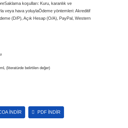
öre
Saklama koşulları: Kuru, karanlık ve
yla veya hava yoluyla
Ödeme yöntemleri: Akreditif
Ödeme (D/P), Açık Hesap (O/A), PayPal, Western
u
L (literatürde belirtilen değer)
OA İNDIR
PDF İNDIR