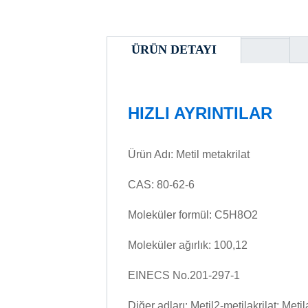
ÜRÜN DETAYI
HIZLI AYRINTILAR
Ürün Adı: Metil metakrilat
CAS: 80-62-6
Moleküler formül: C5H8O2
Moleküler ağırlık: 100,12
EINECS No.201-297-1
Diğer adları: Metil2-metilakrilat; Metil