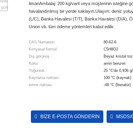
liman
Ambalaj: 200 kg/varil veya müşterinin isteğine g
havalandırılmış bir yerde saklayın.
Ulaşım: deniz yolu
(L/C), Banka Havalesi (T/T), Banka Havalesi (D/A), 
Union vb. tüm ödeme yöntemleri kabul edilir.
CAS Numarası:
80-62-6
Kimyasal formül:
C5H8O2
Dış görünüş :
Beyaz kristal toz
Koku:
amin benzeri
Yoğunluk:
25 °C'de 0,936 g/m
Kaynama noktası:
100 °C (kaynak)
erime noktası:
-48 °C (literatür)
BIZE E-POSTA GÖNDERIN
MSDS/C