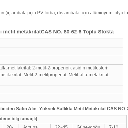
on (iç ambalaj için PV torba, dış ambalaj için alüminyum folyo to
i metil metakrilat
CAS NO. 80-62-6 Toplu Stokta
lalfa-metilakrilat; 2-metil-2-propenoik asidin metilesteri;
metilakrilat; Metil-2-metilpropenat; Metil-alfa-metakrilat;
ticiden Satın Alın: Yüksek Saflıkta Metil Metakrilat CAS NO. 
dece bilgi amaçlı)
20-
Avrupa
22~45
Güneydoğu
7-10