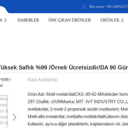
Bizi arayın: +86-13805212
A
HABERLER
ÖNE ÇIKAN ÜRÜNLER
ÜRÜNLER
 MADDELERI
Yüksek Saflık %99 /örnek Ücretsizdir/DA 90 Gü
Kısa Açıklama:
Ürün Adı: Metil metakrilat
CAS: 80-62-6
Moleküler for
297-1
Saflık: ≥%99
Marka: MIT -IVY INDUSTRY CO.,
metilakrilat; 2-metil-2-propenoik asidin metilesteri; Meti
Metil-alfa-metakrilat; metilalfa-metilakrilat
Kullanım Ala
kullanılır, ayrıca diğer plastiklerin, kaplamaların vb. üre