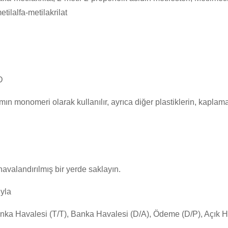
etilalfa-metilakrilat
D
ın monomeri olarak kullanılır, ayrıca diğer plastiklerin, kaplamal
havalandırılmış bir yerde saklayın.
yla
Banka Havalesi (T/T), Banka Havalesi (D/A), Ödeme (D/P), Açık 