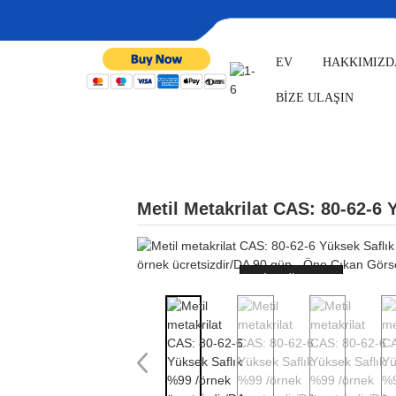
EV
HAKKIMIZD
EV
ÜRÜNLER
İLAÇ ARA
BİZE ULAŞIN
ÜRÜNLER
Metil Metakrilat CAS: 80-62-6 
Loading...