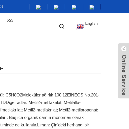
761
SSS
English
n-
mül: C5H8O2
Moleküler ağırlık 100.12
EINECS No.201-
LTD
Diğer adlar: Metil2-metilakrilat; Metilalfa-
lmetilakrilat; Metil2-metilakrilat; Metil2-metilpropenat;
nları: Başlıca organik camın monomeri olarak
timinde de kullanılır.
Liman: Çin'deki herhangi bir