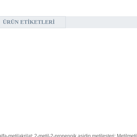
ÜRÜN ETIKETLERI
alfa-metilakrilat; 2-metil-2-propenoik asidin metilesteri; Metilmetil