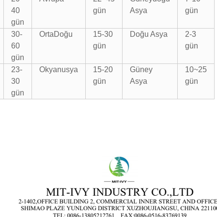
40
gün
Asya
gün
gün
30-
Orta
Doğu
15-30
Doğu Asya
2-3
60
gün
gün
gün
23-
Okyanusya
15-20
Güney
10~25
30
gün
Asya
gün
gün